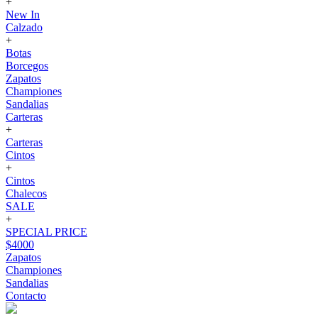
+
New In
Calzado
+
Botas
Borcegos
Zapatos
Championes
Sandalias
Carteras
+
Carteras
Cintos
+
Cintos
Chalecos
SALE
+
SPECIAL PRICE
$4000
Zapatos
Championes
Sandalias
Contacto