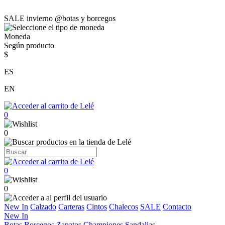
SALE invierno @botas y borcegos
Moneda
Según producto
$
ES
EN
0
0
0
0
New In
Calzado
Carteras
Cintos
Chalecos
SALE
Contacto
New In
Botas
Borcegos
Zapatos
Championes
Sandalias