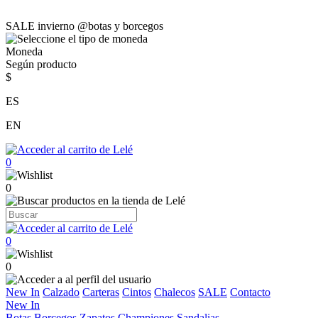
SALE invierno @botas y borcegos
Moneda
Según producto
$
ES
EN
0
0
0
0
New In
Calzado
Carteras
Cintos
Chalecos
SALE
Contacto
New In
Botas
Borcegos
Zapatos
Championes
Sandalias