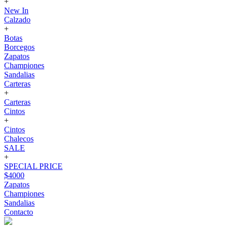
+
New In
Calzado
+
Botas
Borcegos
Zapatos
Championes
Sandalias
Carteras
+
Carteras
Cintos
+
Cintos
Chalecos
SALE
+
SPECIAL PRICE
$4000
Zapatos
Championes
Sandalias
Contacto