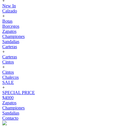
+
New In
Calzado
+
Botas
Borcegos
Zapatos
Championes
Sandalias
Carteras
+
Carteras
Cintos
+
Cintos
Chalecos
SALE
+
SPECIAL PRICE
$4000
Zapatos
Championes
Sandalias
Contacto