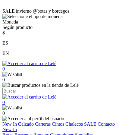
SALE invierno @botas y borcegos
Moneda
Según producto
$
ES
EN
0
0
0
0
New In
Calzado
Carteras
Cintos
Chalecos
SALE
Contacto
New In
Botas
Borcegos
Zapatos
Championes
Sandalias