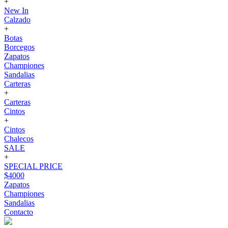
+
New In
Calzado
+
Botas
Borcegos
Zapatos
Championes
Sandalias
Carteras
+
Carteras
Cintos
+
Cintos
Chalecos
SALE
+
SPECIAL PRICE
$4000
Zapatos
Championes
Sandalias
Contacto