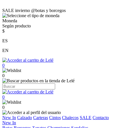
SALE invierno @botas y borcegos
Moneda
Según producto
$
ES
EN
0
0
0
0
New In
Calzado
Carteras
Cintos
Chalecos
SALE
Contacto
New In
Botas
Borcegos
Zapatos
Championes
Sandalias