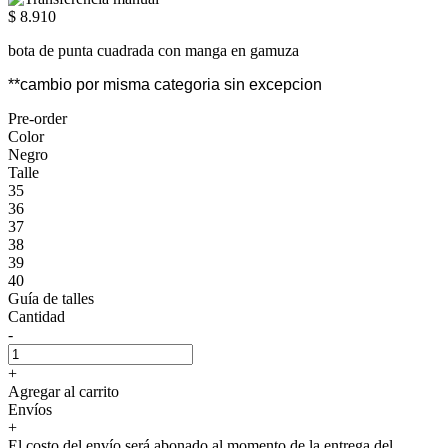
$ 8.910
bota de punta cuadrada con manga en gamuza
**cambio por misma categoria sin excepcion
Pre-order
Color
Negro
Talle
35
36
37
38
39
40
Guía de talles
Cantidad
-
+
Agregar al carrito
Envíos
+
El costo del envío será abonado al momento de la entrega del