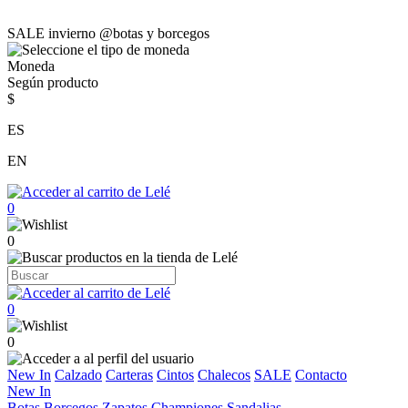
SALE invierno @botas y borcegos
Moneda
Según producto
$
ES
EN
0
0
0
0
New In
Calzado
Carteras
Cintos
Chalecos
SALE
Contacto
New In
Botas
Borcegos
Zapatos
Championes
Sandalias