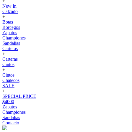
+
New In
Calzado
+
Botas
Borcegos
Zapatos
Championes
Sandalias
Carteras
+
Carteras
Cintos
+
Cintos
Chalecos
SALE
+
SPECIAL PRICE
$4000
Zapatos
Championes
Sandalias
Contacto