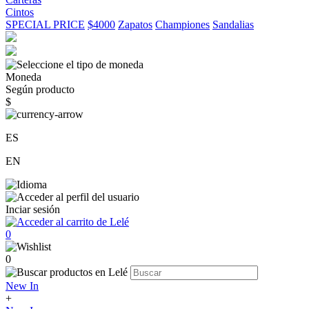
Cintos
SPECIAL PRICE
$4000
Zapatos
Championes
Sandalias
Moneda
Según producto
$
ES
EN
Inciar sesión
0
0
New In
+