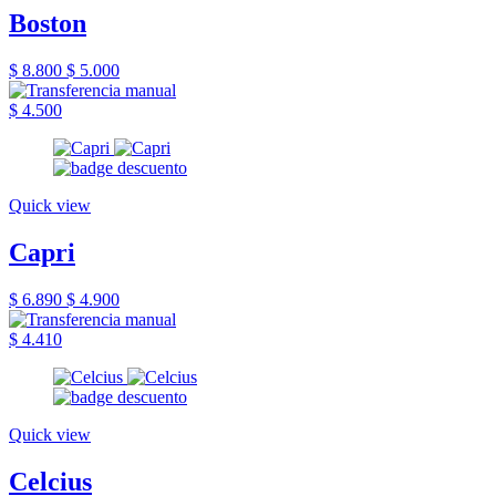
Boston
$ 8.800
$ 5.000
$ 4.500
Quick view
Capri
$ 6.890
$ 4.900
$ 4.410
Quick view
Celcius