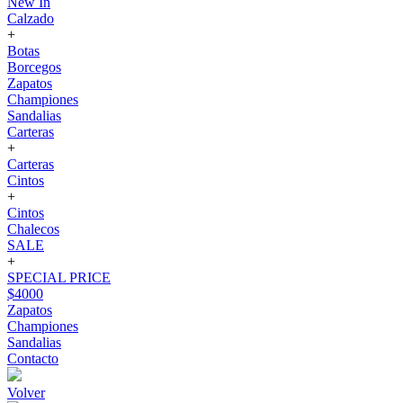
New In
Calzado
+
Botas
Borcegos
Zapatos
Championes
Sandalias
Carteras
+
Carteras
Cintos
+
Cintos
Chalecos
SALE
+
SPECIAL PRICE
$4000
Zapatos
Championes
Sandalias
Contacto
Volver