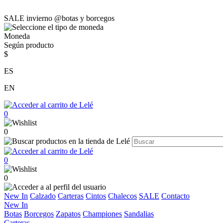
SALE invierno @botas y borcegos
Moneda
Según producto
$
ES
EN
0
0
0
0
New In
Calzado
Carteras
Cintos
Chalecos
SALE
Contacto
New In
Botas
Borcegos
Zapatos
Championes
Sandalias
Carteras