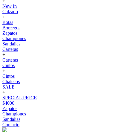
+
New In
Calzado
+
Botas
Borcegos
Zapatos
Championes
Sandalias
Carteras
+
Carteras
Cintos
+
Cintos
Chalecos
SALE
+
SPECIAL PRICE
$4000
Zapatos
Championes
Sandalias
Contacto