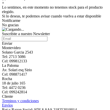
×
Lo sentimos, en este momento no tenemos stock para el producto
elegido.
Si lo deseas, te podemos avisar cuando vuelva a estar disponible
Notificarme
No gracias
Suscribite a nuestro Newsletter
Enviar
Montevideo
Solano Garcia 2543
Tel: 2713 5086
Cel: 099812133
La Paloma
Av. Solari esq Sirio
Cel: 098871417
Rocha
18 de julio 165
Tel: 4472 0236
Cel: 099242814
Cliente
Terminos y condiciones
Envíos
Rut y Razon Social: SDLS SAS 218252010014