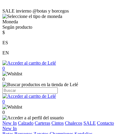
SALE invierno @botas y borcegos
Moneda
Según producto
$
ES
EN
0
0
0
0
New In
Calzado
Carteras
Cintos
Chalecos
SALE
Contacto
New In
Botas
Borcegos
Zapatos
Championes
Sandalias