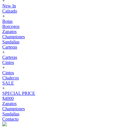
+
New In
Calzado
+
Botas
Borcegos
Zapatos
Championes
Sandalias
Carteras
+
Carteras
Cintos
+
Cintos
Chalecos
SALE
+
SPECIAL PRICE
$4000
Zapatos
Championes
Sandalias
Contacto