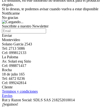
Lo sentimos, en este momento no tenemos stock para el producto
elegido.
Si lo deseas, te podemos avisar cuando vuelva a estar disponible
Notificarme
No gracias
Suscribite a nuestro Newsletter
Enviar
Montevideo
Solano Garcia 2543
Tel: 2713 5086
Cel: 099812133
La Paloma
Av. Solari esq Sirio
Cel: 098871417
Rocha
18 de julio 165
Tel: 4472 0236
Cel: 099242814
Cliente
Terminos y condiciones
Envíos
Rut y Razon Social: SDLS SAS 218252010014
¡Seguinos!