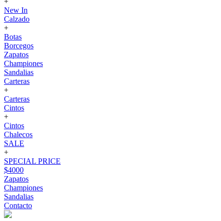
+
New In
Calzado
+
Botas
Borcegos
Zapatos
Championes
Sandalias
Carteras
+
Carteras
Cintos
+
Cintos
Chalecos
SALE
+
SPECIAL PRICE
$4000
Zapatos
Championes
Sandalias
Contacto