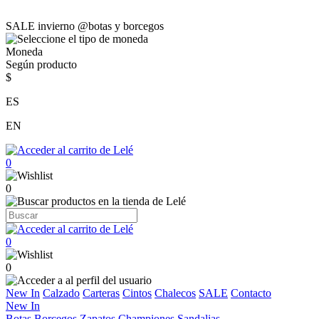
SALE invierno @botas y borcegos
Moneda
Según producto
$
ES
EN
0
0
0
0
New In
Calzado
Carteras
Cintos
Chalecos
SALE
Contacto
New In
Botas
Borcegos
Zapatos
Championes
Sandalias