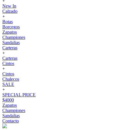
+
New In
Calzado
+
Botas
Borcegos
Zapatos
Championes
Sandalias
Carteras
+
Carteras
Cintos
+
Cintos
Chalecos
SALE
+
SPECIAL PRICE
$4000
Zapatos
Championes
Sandalias
Contacto