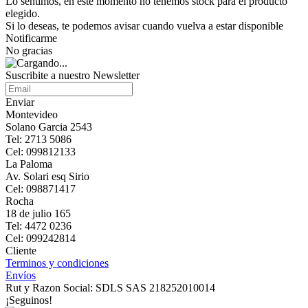
Lo sentimos, en este momento no tenemos stock para el producto
elegido.
Si lo deseas, te podemos avisar cuando vuelva a estar disponible
Notificarme
No gracias
Suscribite a nuestro Newsletter
Enviar
Montevideo
Solano Garcia 2543
Tel: 2713 5086
Cel: 099812133
La Paloma
Av. Solari esq Sirio
Cel: 098871417
Rocha
18 de julio 165
Tel: 4472 0236
Cel: 099242814
Cliente
Terminos y condiciones
Envíos
Rut y Razon Social: SDLS SAS 218252010014
¡Seguinos!