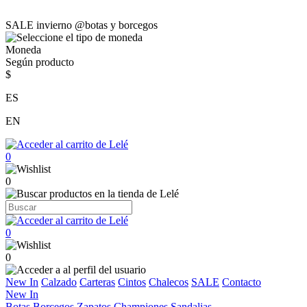
SALE invierno @botas y borcegos
Moneda
Según producto
$
ES
EN
0
0
0
0
New In
Calzado
Carteras
Cintos
Chalecos
SALE
Contacto
New In
Botas
Borcegos
Zapatos
Championes
Sandalias