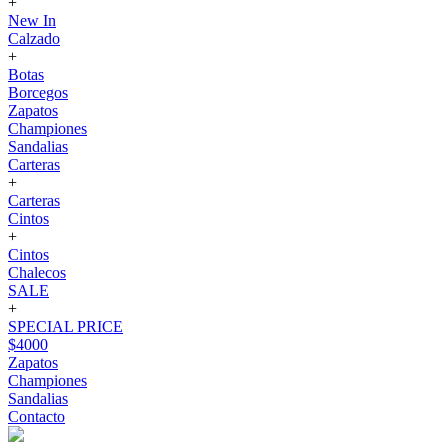
+
New In
Calzado
+
Botas
Borcegos
Zapatos
Championes
Sandalias
Carteras
+
Carteras
Cintos
+
Cintos
Chalecos
SALE
+
SPECIAL PRICE
$4000
Zapatos
Championes
Sandalias
Contacto