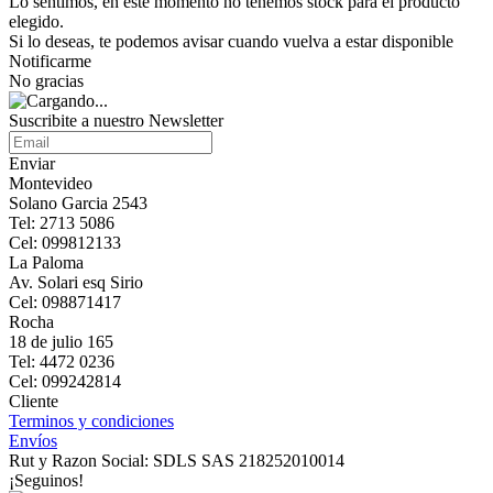
Lo sentimos, en este momento no tenemos stock para el producto
elegido.
Si lo deseas, te podemos avisar cuando vuelva a estar disponible
Notificarme
No gracias
Suscribite a nuestro Newsletter
Enviar
Montevideo
Solano Garcia 2543
Tel: 2713 5086
Cel: 099812133
La Paloma
Av. Solari esq Sirio
Cel: 098871417
Rocha
18 de julio 165
Tel: 4472 0236
Cel: 099242814
Cliente
Terminos y condiciones
Envíos
Rut y Razon Social: SDLS SAS 218252010014
¡Seguinos!