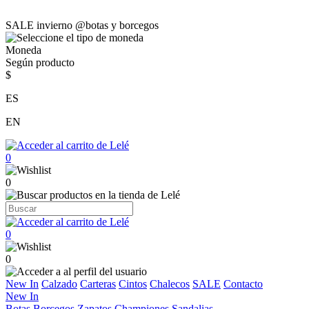
SALE invierno @botas y borcegos
Moneda
Según producto
$
ES
EN
0
0
0
0
New In
Calzado
Carteras
Cintos
Chalecos
SALE
Contacto
New In
Botas
Borcegos
Zapatos
Championes
Sandalias