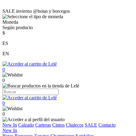
SALE invierno @botas y borcegos
Moneda
Según producto
$
ES
EN
0
0
0
0
New In
Calzado
Carteras
Cintos
Chalecos
SALE
Contacto
New In
Botas
Borcegos
Zapatos
Championes
Sandalias