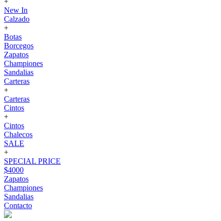
+
New In
Calzado
+
Botas
Borcegos
Zapatos
Championes
Sandalias
Carteras
+
Carteras
Cintos
+
Cintos
Chalecos
SALE
+
SPECIAL PRICE
$4000
Zapatos
Championes
Sandalias
Contacto