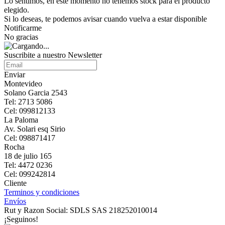
Lo sentimos, en este momento no tenemos stock para el producto
elegido.
Si lo deseas, te podemos avisar cuando vuelva a estar disponible
Notificarme
No gracias
Suscribite a nuestro Newsletter
Enviar
Montevideo
Solano Garcia 2543
Tel: 2713 5086
Cel: 099812133
La Paloma
Av. Solari esq Sirio
Cel: 098871417
Rocha
18 de julio 165
Tel: 4472 0236
Cel: 099242814
Cliente
Terminos y condiciones
Envíos
Rut y Razon Social: SDLS SAS 218252010014
¡Seguinos!