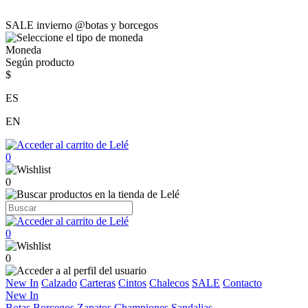
SALE invierno @botas y borcegos
Moneda
Según producto
$
ES
EN
0
0
0
0
New In
Calzado
Carteras
Cintos
Chalecos
SALE
Contacto
New In
Botas
Borcegos
Zapatos
Championes
Sandalias