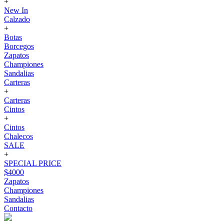
+
New In
Calzado
+
Botas
Borcegos
Zapatos
Championes
Sandalias
Carteras
+
Carteras
Cintos
+
Cintos
Chalecos
SALE
+
SPECIAL PRICE
$4000
Zapatos
Championes
Sandalias
Contacto