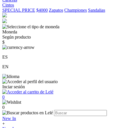
Cintos
SPECIAL PRICE
$4000
Zapatos
Championes
Sandalias
Moneda
Según producto
$
ES
EN
Inciar sesión
0
0
New In
+