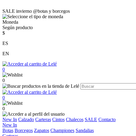
SALE invierno @botas y borcegos
Moneda
Según producto
$
ES
EN
0
0
0
0
New In
Calzado
Carteras
Cintos
Chalecos
SALE
Contacto
New In
Botas
Borcegos
Zapatos
Championes
Sandalias
Carteras