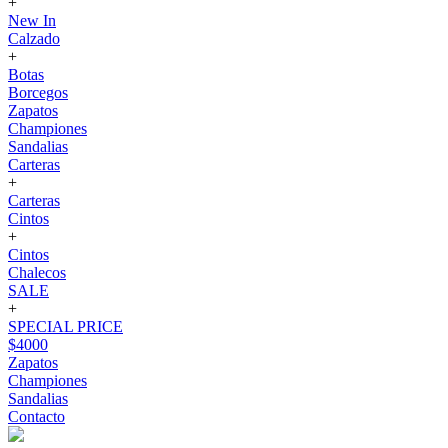
+
New In
Calzado
+
Botas
Borcegos
Zapatos
Championes
Sandalias
Carteras
+
Carteras
Cintos
+
Cintos
Chalecos
SALE
+
SPECIAL PRICE
$4000
Zapatos
Championes
Sandalias
Contacto