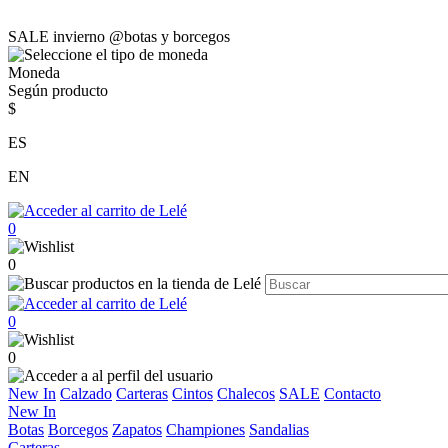
SALE invierno @botas y borcegos
Moneda
Según producto
$
ES
EN
0
0
0
0
New In
Calzado
Carteras
Cintos
Chalecos
SALE
Contacto
New In
Botas
Borcegos
Zapatos
Championes
Sandalias
Carteras