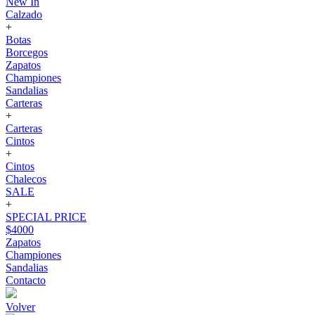
New In
Calzado
+
Botas
Borcegos
Zapatos
Championes
Sandalias
Carteras
+
Carteras
Cintos
+
Cintos
Chalecos
SALE
+
SPECIAL PRICE
$4000
Zapatos
Championes
Sandalias
Contacto
Volver