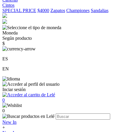
Cintos
SPECIAL PRICE
$4000
Zapatos
Championes
Sandalias
Moneda
Según producto
$
ES
EN
Inciar sesión
0
0
New In
+