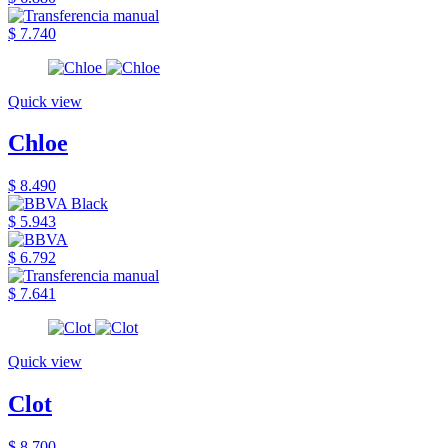
$ 7.740
Quick view
Chloe
$ 8.490
$ 5.943
$ 6.792
$ 7.641
Quick view
Clot
$ 8.700