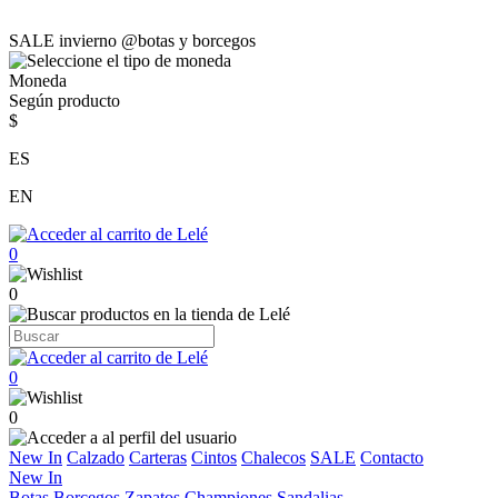
SALE invierno @botas y borcegos
Moneda
Según producto
$
ES
EN
0
0
0
0
New In
Calzado
Carteras
Cintos
Chalecos
SALE
Contacto
New In
Botas
Borcegos
Zapatos
Championes
Sandalias