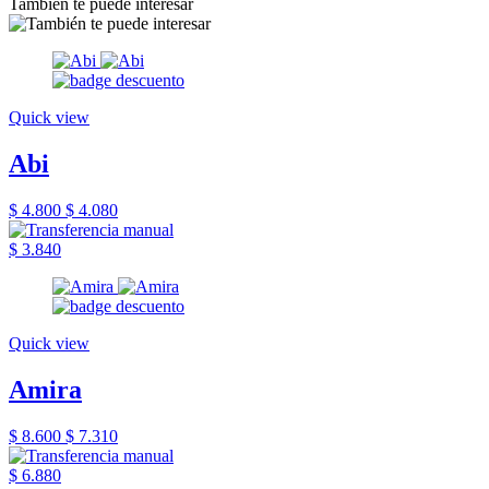
También te puede interesar
Quick view
Abi
$ 4.800
$ 4.080
$ 3.840
Quick view
Amira
$ 8.600
$ 7.310
$ 6.880