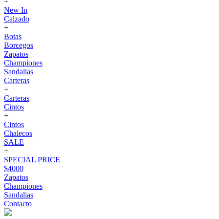
+
New In
Calzado
+
Botas
Borcegos
Zapatos
Championes
Sandalias
Carteras
+
Carteras
Cintos
+
Cintos
Chalecos
SALE
+
SPECIAL PRICE
$4000
Zapatos
Championes
Sandalias
Contacto