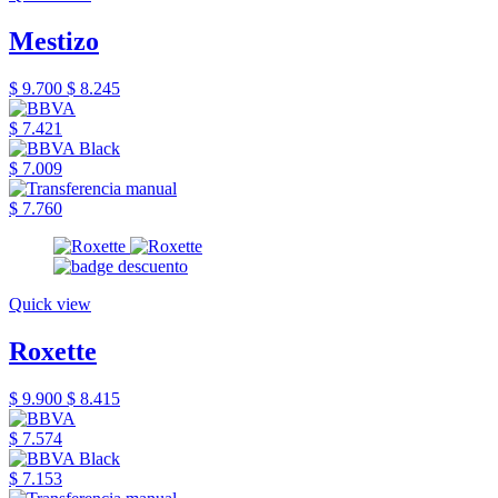
Mestizo
$ 9.700
$ 8.245
$ 7.421
$ 7.009
$ 7.760
Quick view
Roxette
$ 9.900
$ 8.415
$ 7.574
$ 7.153