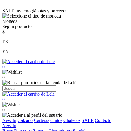
SALE invierno @botas y borcegos
Moneda
Según producto
$
ES
EN
0
0
0
0
New In
Calzado
Carteras
Cintos
Chalecos
SALE
Contacto
New In
Botas
Borcegos
Zapatos
Championes
Sandalias