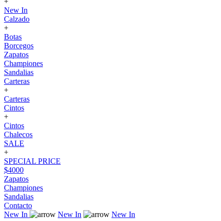
+
New In
Calzado
+
Botas
Borcegos
Zapatos
Championes
Sandalias
Carteras
+
Carteras
Cintos
+
Cintos
Chalecos
SALE
+
SPECIAL PRICE
$4000
Zapatos
Championes
Sandalias
Contacto
New In
New In
New In