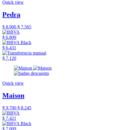
Quick view
Pedra
$ 8.900
$ 7.565
$ 6.809
$ 6.431
$ 7.120
Quick view
Maison
$ 9.700
$ 8.245
$ 7.421
$ 7.009